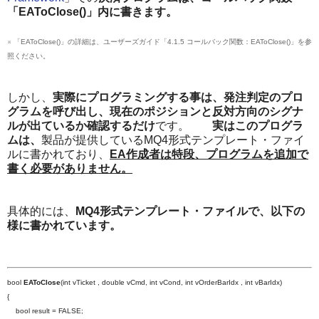
「EAToClose()」内に書きます。
※ 「EAToClose()」の詳細は、ユーザーズガイド「4.1.5 コールバック関数：EAToClose()」を参
照ください。
しかし、
実際にプログラミングする事は、発注判定のプロ
グラムを呼び出し、現在のポジションと反対方向のシグナ
ルが出ているか確認するだけ
です。
実はこのプログラ
ムは、
製品が提供しているMQ4形式テンプレート・ファイ
ルに書かれており、
EA作成者は特段、プログラムを追加で
書く必要がありません。
具体的には、
MQ4形式テンプレート・ファイルで、以下の
様に書かれています。
bool
EAToClose
(int vTicket , double vCmd, int vCond, int vOrderBarIdx , int vBarIdx)
{
bool result = FALSE;