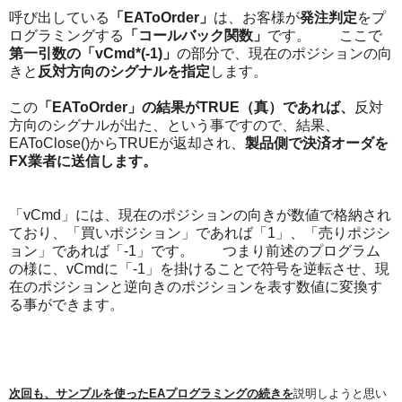
呼び出している
「EAToOrder」
は、お客様が
発注判定
をプ
ログラミングする
「コールバック関数」
です。 ここで
第一引数の「vCmd*(-1)」
の部分で、現在のポジションの向
きと
反対方向のシグナルを指定
します。
この
「EAToOrder」の結果がTRUE（真）であれば、
反対
方向のシグナルが出た、という事ですので、結果、
EAToClose()からTRUEが返却され、
製品側で決済オーダを
FX業者に送信します。
「vCmd」には、現在のポジションの向きが数値で格納され
ており、「買いポジション」であれば「1」、「売りポジシ
ョン」であれば「-1」です。 つまり前述のプログラム
の様に、vCmdに「-1」を掛けることで符号を逆転させ、現
在のポジションと逆向きのポジションを表す数値に変換す
る事ができます。
次回も、サンプルを使ったEAプログラミングの続きを
説明しようと思い