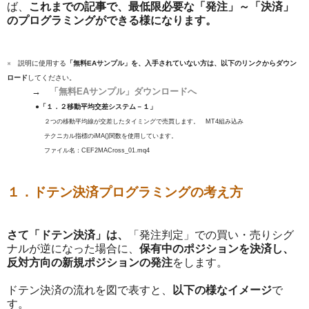
ば、
これまでの記事で、最低限必要な「発注」～「決済」
のプログラミングができる様になります。
※ 説明に使用する
「無料EAサンプル」を、入手されていない方は、以下のリンクからダウン
ロード
してください。
→
「無料EAサンプル」ダウンロードへ
●「１．２移動平均交差システム－１」
２つの移動平均線が交差したタイミングで売買します。 MT4組み込み
テクニカル指標のiMA()関数を使用しています。
ファイル名：CEF2MACross_01.mq4
１．ドテン決済プログラミングの考え方
さて「ドテン決済」は、
「発注判定」での買い・売りシグ
ナルが逆になった場合に、
保有中のポジションを決済し、
反対方向の新規ポジションの発注
をします。
ドテン決済の流れを図で表すと、
以下の様なイメージ
で
す。