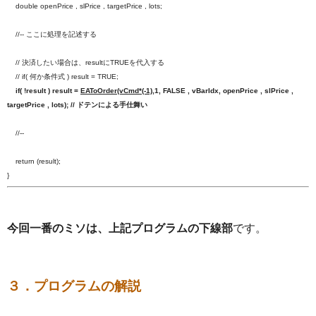
double openPrice , slPrice , targetPrice , lots;
//-- ここに処理を記述する
// 決済したい場合は、resultにTRUEを代入する
// if( 何か条件式 ) result = TRUE;
if( !result ) result =
EAToOrder(vCmd*(-1)
,1, FALSE , vBarIdx, openPrice , slPrice ,
targetPrice , lots); // ドテンによる手仕舞い
//--
return (result);
}
今回一番のミソは、上記プログラムの下線部
です。
３．プログラムの解説